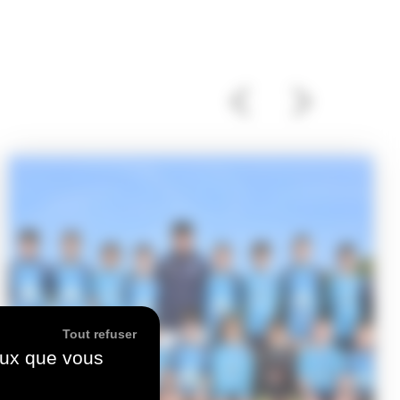
Tout refuser
ceux que vous