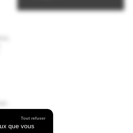
l ou
me :
Tout refuser
ceux que vous