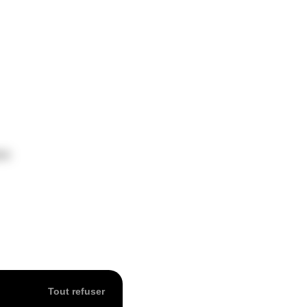
rs
Tout refuser