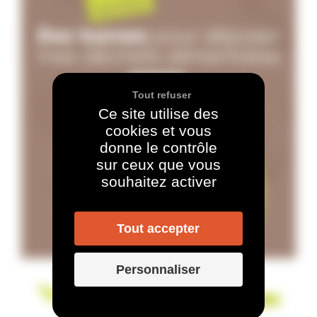
Tout refuser
Ce site utilise des
cookies et vous
donne le contrôle
sur ceux que vous
souhaitez activer
Tout accepter
Personnaliser