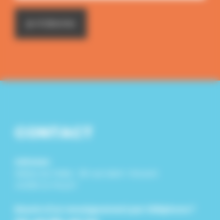
CONTACT
Adresse :
Mairie du Pallet : 26 rue Saint-Vincent
44330 LE PALLET
Besoin d'un renseignement par téléphone ?