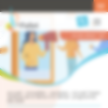
Panneau de gestion des cookies
Menu
Accès direct
Accueil
>
Actualités
>
Jeunesse
>
Accueil Tween
(enfants de la 6ème à la 4ème) : programme
été 2026