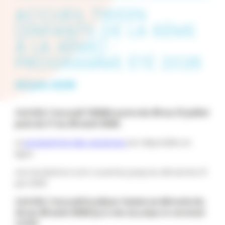
ACCUEIL TWEEN
(ENFANTS DE LA 6ÈME
À LA 4ÈME) :
PROGRAMME ÉTÉ 2026
03 juin 2026
Cet été, l’accueil TWEEN ouvre du 06 au 31 juillet
puis du 17 au 28 août 2026
.
Le
programme des vacances
est disponible en
ligne.
Les inscriptions sont ouvertes jusqu’au dimanche 21
juin 2026.
Cet été, l’accueil le séjour tween se déroule du
24 au 28 août 2026 (
journée de prépa le vendredi
21/08)