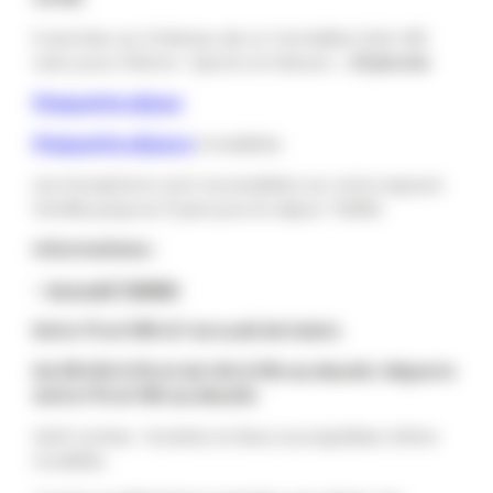
Il aura lieu au Château de La Turmelière (Liré 49)
avec pour thème « Sports et Nature ».
24 jeunes
.
Plaquette séjour
Plaquette séjours
modalités
Les inscriptions sont accessibles sur votre espace
famille jusqu’au 12 juin pour le séjour TWEEN.
Informations :
–
Accueil TWEEN
:
Entre 7h et 09h à l’accueil de loisirs
De 09 h15 à 11h et de 14h à 15h au Moulin
.
Départs
entre 17h et 18h au Moulin
.
SAUF sorties : horaires et lieux succeptibles d’être
modifiés.