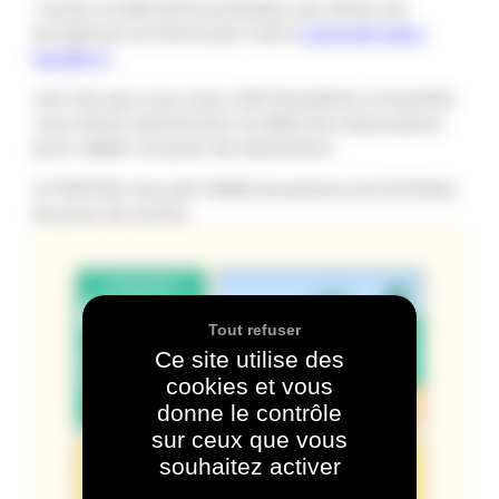
Toutes modifications passées ces dates, les
inscriptions se feront par mail à
tween@mairie-
lepallet.fr
.
Une fois que vous avez créé l’inscription à l’activité,
vous devez absolument modifier les réservations
pour valider vos jours de réservation.
ATTENTION, l’accueil TWEEN, les places sont limitées
les jours de sorties.
Tout refuser
Ce site utilise des
cookies et vous
donne le contrôle
sur ceux que vous
souhaitez activer