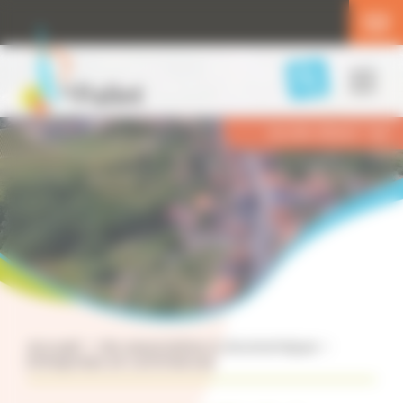
Panneau de gestion des cookies
Menu
Accès direct
Accueil
>
Vie associative & économique
>
Entreprises et commerces