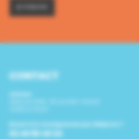
CONTACT
Adresse :
Mairie du Pallet : 26 rue Saint-Vincent
44330 LE PALLET
Besoin d'un renseignement par téléphone ?
02 40 80 40 24