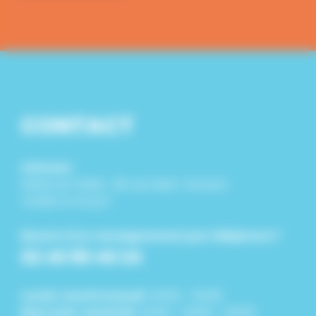
CONTACT
Adresse :
Mairie du Pallet : 26 rue Saint-Vincent
44330 LE PALLET
Besoin d'un renseignement par téléphone ?
02 40 80 40 24
Lundi, mardi et jeudi :
8h30 - 12h30
Mercredi, vendredi :
8h30 - 12h30 - 13h30