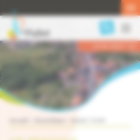
Panneau de gestion des cookies
Menu
Accès direct
Accueil
>
Vie pratique
>
Social / CCAS